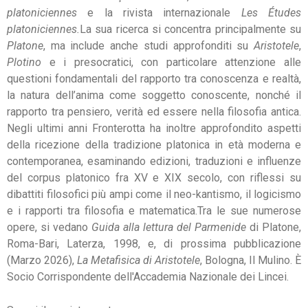
platoniciennes
e la rivista internazionale
Les Études
platoniciennes.
La sua ricerca si concentra principalmente su
Platone
, ma include anche studi approfonditi su
Aristotele
,
Plotino
e i presocratici, con particolare attenzione alle
questioni fondamentali del rapporto tra conoscenza e realtà,
la natura dell’anima come soggetto conoscente, nonché il
rapporto tra pensiero, verità ed essere nella filosofia antica.
Negli ultimi anni Fronterotta ha inoltre approfondito aspetti
della ricezione della tradizione platonica in età moderna e
contemporanea, esaminando edizioni, traduzioni e influenze
del corpus platonico fra XV e XIX secolo, con riflessi su
dibattiti filosofici più ampi come il neo-kantismo, il logicismo
e i rapporti tra filosofia e matematica.Tra le sue numerose
opere, si vedano
Guida alla lettura del Parmenide
di Platone,
Roma-Bari, Laterza, 1998, e, di prossima pubblicazione
(Marzo 2026),
La Metafisica di Aristotele
, Bologna, Il Mulino. È
Socio Corrispondente dell'Accademia Nazionale dei Lincei.